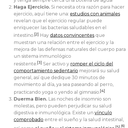
y tenga siempre cerca una botella de agua!
Haga Ejercicio.
Si necesita otra razón para hacer
ejercicio, aquí tiene una:
estudios con animales
revelan que el ejercicio regular puede
enriquecer las bacterias saludables en el
[2]
intestino.
Hay
datos convincentes
que
muestran una relación entre el ejercicio y la
mejora de las defensas naturales del cuerpo para
un sistema inmunológico
[3]
resistente.
Ser activo y
romper el ciclo del
comportamiento sedentario
mejorará su salud
general, así que dedique 30 minutos de
movimiento al día, ya sea paseando al perro,
[4]
practicando yoga o yendo al gimnasio.
Duerma Bien.
Las noches de insomnio son
molestas, pero pueden perjudicar su salud
digestiva e inmunológica. Existe un
vínculo
comprobado
entre el sueño y la salud intestinal,
[6]
[5]
,