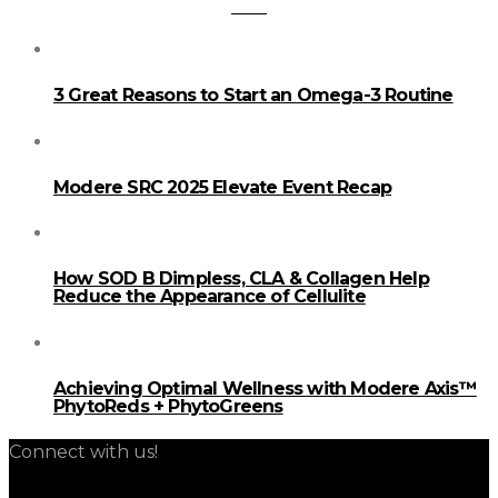
3 Great Reasons to Start an Omega-3 Routine
Modere SRC 2025 Elevate Event Recap
How SOD B Dimpless, CLA & Collagen Help
Reduce the Appearance of Cellulite
Achieving Optimal Wellness with Modere Axis™
PhytoReds + PhytoGreens
Connect with us!