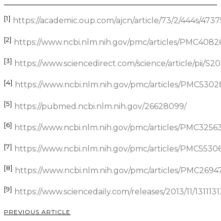
[1]
https://academic.oup.com/ajcn/article/73/2/444s/473
[2]
https://www.ncbi.nlm.nih.gov/pmc/articles/PMC40826
[3]
https://www.sciencedirect.com/science/article/pii/S
[4]
https://www.ncbi.nlm.nih.gov/pmc/articles/PMC5302
[5]
https://pubmed.ncbi.nlm.nih.gov/26628099/
[6]
https://www.ncbi.nlm.nih.gov/pmc/articles/PMC3256
[7]
https://www.ncbi.nlm.nih.gov/pmc/articles/PMC55306
[8]
https://www.ncbi.nlm.nih.gov/pmc/articles/PMC2694
[9]
https://www.sciencedaily.com/releases/2013/11/13111
PREVIOUS ARTICLE