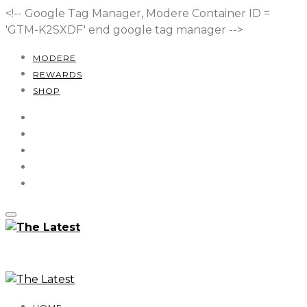
<!-- Google Tag Manager, Modere Container ID =
'GTM-K2SXDF'
end google tag manager -->
MODERE
REWARDS
SHOP